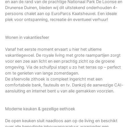
en aan de rand van de prachtige Nationaal Park De Loonse en
Drunense Duinen, bieden wij dit uitstekend onderhouden 4-
persoons chalet aan op EuroParcs Kaatsheuvel. Een ideale
plek voor ontspanning, recreatie én eventueel verhuur!
Wonen in vakantiesfeer
Vanaf het eerste moment ervaart u hier het ultieme
vakantiegevoel. De royale living met grote raampartijen zorgt
voor een zee aan licht en een prachtig zicht op de groene
omgeving. Via de schuifpui stapt u zo het terras op – perfect
om te genieten van lange zomerdagen.
De sfeervolle zithoek is compleet ingericht met een
comfortabele bank, fauteuils en tv. Dankzij de aanwezige CAI-
aansluiting en internet bent u van alle gemakken voorzien.
Moderne keuken & gezellige eethoek
De open keuken sluit naadloos aan op de living en beschikt
over alle benodigde inbouwapparatuur, waaronder een