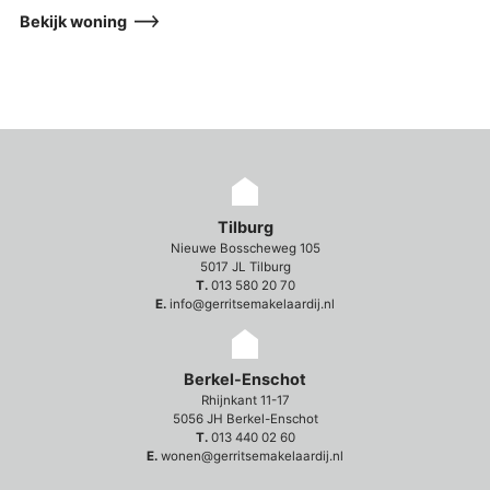
Bekijk woning
Tilburg
Nieuwe Bosscheweg 105
5017 JL Tilburg
T.
013 580 20 70
E.
info@gerritsemakelaardij.nl
Berkel-Enschot
Rhijnkant 11-17
5056 JH Berkel-Enschot
T.
013 440 02 60
E.
wonen@gerritsemakelaardij.nl