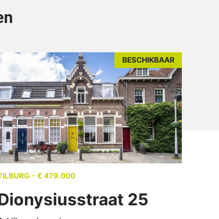
en
BESCHIKBAAR
TILBURG - € 479.000
Dionysiusstraat 25