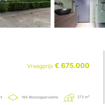
€ 675.000
Vraagprijs
2
rs
164 Woonoppervlakte
273 m