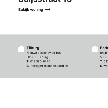
Bekijk woning
Tilburg
Ber
Nieuwe Bosscheweg 105
Rhijn
5017 JL Tilburg
5056 
T.
013 580 20 70
T.
01
E.
info@gerritsemakelaardij.nl
E.
wo