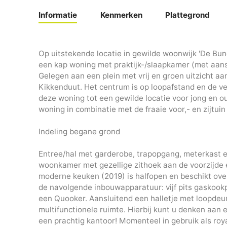
Informatie
Kenmerken
Plattegrond
Op uitstekende locatie in gewilde woonwijk 'De Bund
een kap woning met praktijk-/slaapkamer (met aans
Gelegen aan een plein met vrij en groen uitzicht a
Kikkenduut. Het centrum is op loopafstand en de v
deze woning tot een gewilde locatie voor jong en ou
woning in combinatie met de fraaie voor,- en zijtu
Indeling begane grond
Entree/hal met garderobe, trapopgang, meterkast e
woonkamer met gezellige zithoek aan de voorzijde e
moderne keuken (2019) is halfopen en beschikt ov
de navolgende inbouwapparatuur: vijf pits gaskookp
een Quooker. Aansluitend een halletje met loopdeur
multifunctionele ruimte. Hierbij kunt u denken aan
een prachtig kantoor! Momenteel in gebruik als roy