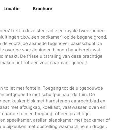
Locatie
Brochure
ers' treft u deze sfeervolle en royale twee-onder-
luitingen t.b.v. een badkamer) op de begane grond.
an de voorzijde alsmede tegenover basisschool De
ele overige voorzieningen binnen handbereik wat
d maakt. De frisse uitstraling van deze prachtige
in maken het tot een zeer charmant geheel!
n toilet met fontein. Toegang tot de uitgebouwde
n eetgedeelte met schuifpui naar de tuin. De
er een keukenblok met hardstenen aanrechtblad en
laat met afzuigkap, koelkast, vaatwasser, oven en
 naar de tuin en toegang tot een prachtige
 een speelkamer, atelier, slaapkamer met badkamer of
ale bijkeuken met opstelling wasmachine en droger.