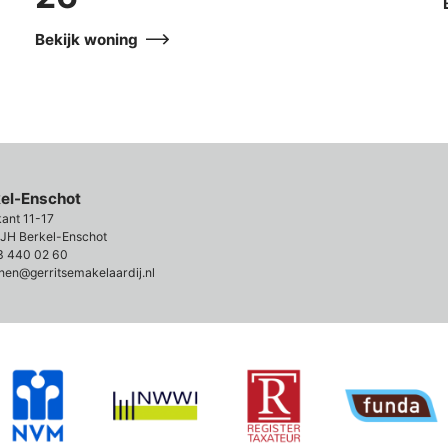
Bekijk woning
kel-Enschot
kant 11-17
JH Berkel-Enschot
3 440 02 60
nen@gerritsemakelaardij.nl