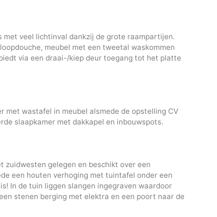
met veel lichtinval dankzij de grote raampartijen.
nloopdouche, meubel met een tweetal waskommen
edt via een draai-/kiep deur toegang tot het platte
der met wastafel in meubel alsmede de opstelling CV
ierde slaapkamer met dakkapel en inbouwspots.
 het zuidwesten gelegen en beschikt over een
e een houten verhoging met tuintafel onder een
s! In de tuin liggen slangen ingegraven waardoor
g een stenen berging met elektra en een poort naar de