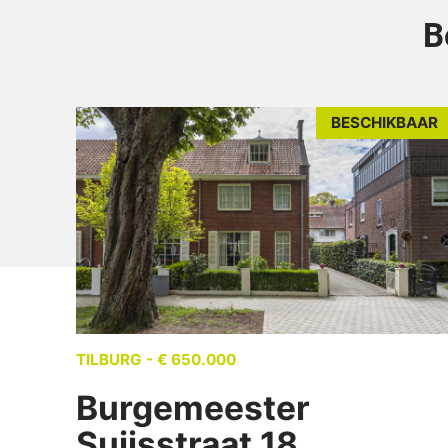
B
BESCHIKBAAR
TILBURG - € 650.000
Burgemeester
Suijsstraat 18