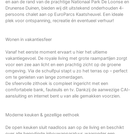
en aan de rand van de prachtige Nationaal Park De Loonse en
Drunense Duinen, bieden wij dit uitstekend onderhouden 4-
persoons chalet aan op EuroParcs Kaatsheuvel. Een ideale
plek voor ontspanning, recreatie én eventueel verhuur!
Wonen in vakantiesfeer
Vanaf het eerste moment ervaart u hier het ultieme
vakantiegevoel. De royale living met grote raampartijen zorgt
voor een zee aan licht en een prachtig zicht op de groene
omgeving. Via de schuifpui stapt u zo het terras op – perfect
om te genieten van lange zomerdagen.
De sfeervolle zithoek is compleet ingericht met een
comfortabele bank, fauteuils en tv. Dankzij de aanwezige CAI-
aansluiting en internet bent u van alle gemakken voorzien.
Moderne keuken & gezellige eethoek
De open keuken sluit naadloos aan op de living en beschikt
over alle benodigde inbouwapparatuur, waaronder een