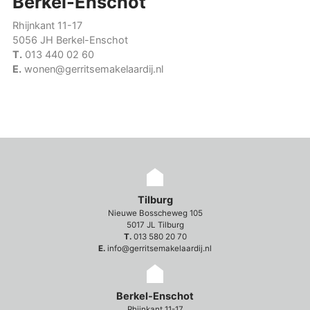
Berkel-Enschot
Rhijnkant 11-17
5056 JH Berkel-Enschot
T.
013 440 02 60
E.
wonen@gerritsemakelaardij.nl
Tilburg
Nieuwe Bosscheweg 105
5017 JL Tilburg
T.
013 580 20 70
E.
info@gerritsemakelaardij.nl
Berkel-Enschot
Rhijnkant 11-17