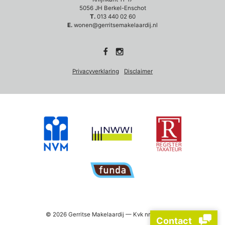
5056 JH Berkel-Enschot
T.
013 440 02 60
E.
wonen@gerritsemakelaardij.nl
Privacyverklaring
Disclaimer
© 2026 Gerritse Makelaardij — Kvk nr. 18075758
Contact