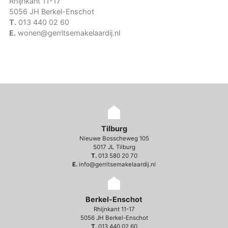
Rhijnkant 11-17
5056 JH Berkel-Enschot
T.
013 440 02 60
E.
wonen@gerritsemakelaardij.nl
Tilburg
Nieuwe Bosscheweg 105
5017 JL Tilburg
T.
013 580 20 70
E.
info@gerritsemakelaardij.nl
Berkel-Enschot
Rhijnkant 11-17
5056 JH Berkel-Enschot
T.
013 440 02 60