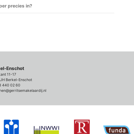
er precies in?
kel-Enschot
kant 11-17
JH Berkel-Enschot
3 440 02 60
nen@gerritsemakelaardij.nl