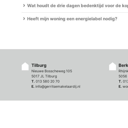
Wat houdt de drie dagen bedenktijd voor de kop
Heeft mijn woning een energielabel nodig?
Tilburg
Ber
Nieuwe Bosscheweg 105
Rhijn
5017 JL Tilburg
5056 
T.
013 580 20 70
T.
01
E.
info@gerritsemakelaardij.nl
E.
wo